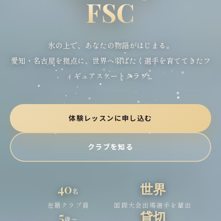
FSC
氷の上で、あなたの物語がはじまる。
愛知・名古屋を拠点に、世界へ羽ばたく選手を育ててきたフ
ィギュアスケートクラブ。
体験レッスンに申し込む
クラブを知る
40
世界
名
在籍クラブ員
国際大会出場選手を輩出
5
貸切
歳〜